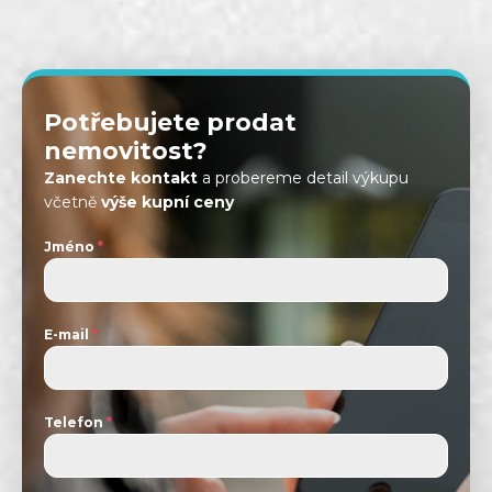
Potřebujete prodat
nemovitost?
Zanechte kontakt
a probereme detail výkupu
včetně
výše kupní ceny
Jméno
*
E-mail
*
Telefon
*