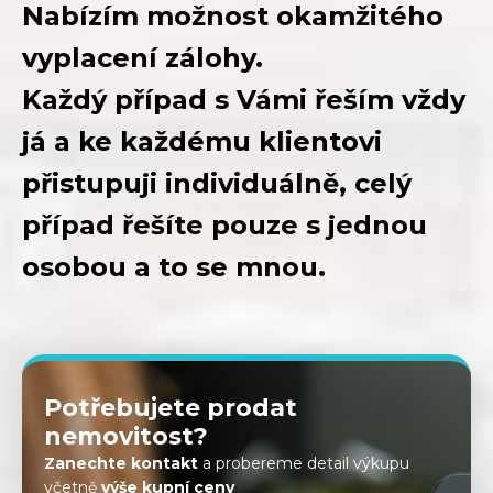
Nabízím možnost okamžitého
vyplacení zálohy.
Každý případ s Vámi řeším vždy
já a ke každému klientovi
přistupuji individuálně, celý
případ řešíte pouze s jednou
osobou a to se mnou.
Potřebujete prodat
nemovitost?
Zanechte kontakt
a probereme detail výkupu
včetně
výše kupní ceny