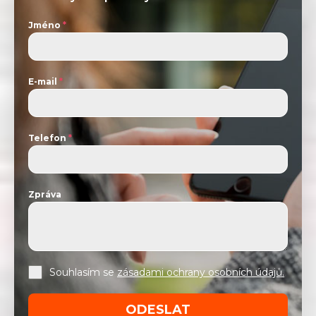
Jméno
*
E-mail
*
Telefon
*
Zpráva
Souhlasím se
zásadami ochrany osobních údajů.
ODESLAT