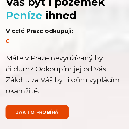
Váš byt i pozemek
Peníze
ihned
V celé Praze odkupuji:
Chaty
Máte v Praze nevyužívaný byt
či dům? Odkoupím jej od Vás.
Zálohu za Váš byt i dům vyplácím
okamžitě.
JAK TO PROBÍHÁ