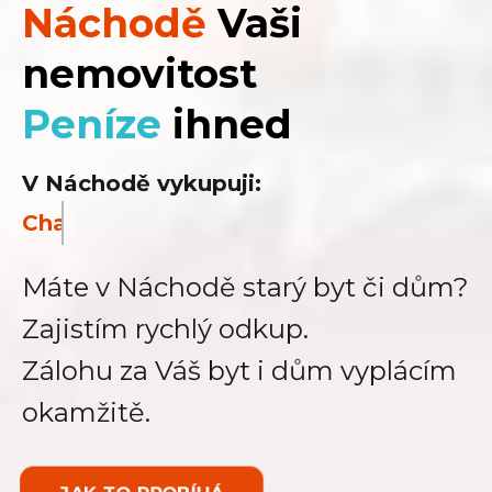
Náchodě
Vaši
nemovitost
Peníze
ihned
V Náchodě vykupuji:
Chaty
Máte v Náchodě starý byt či dům?
Zajistím rychlý odkup.
Zálohu za Váš byt i dům vyplácím
okamžitě.