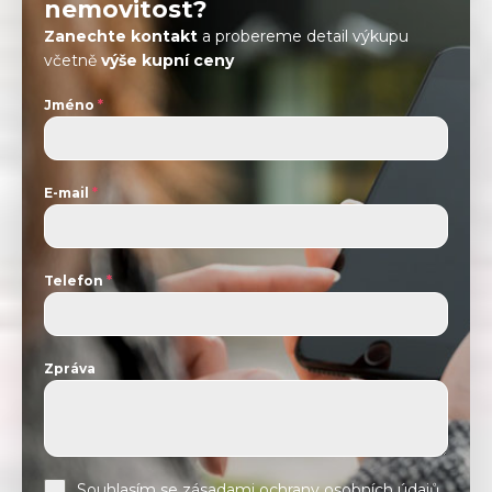
nemovitost?
Zanechte kontakt
a probereme detail výkupu
včetně
výše kupní ceny
Jméno
*
E-mail
*
Telefon
*
Zpráva
Souhlasím se
zásadami ochrany osobních údajů.