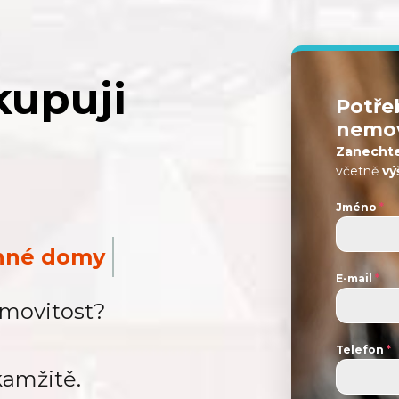
upuji
Potře
nemov
Zanechte
včetně
vý
Jméno
*
y
E-mail
*
emovitost?
Telefon
*
kamžitě.