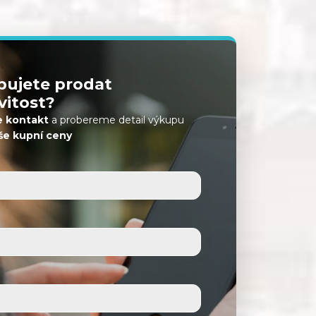
bujete prodat
itost?
 kontakt
a probereme detail výkupu
še kupní ceny