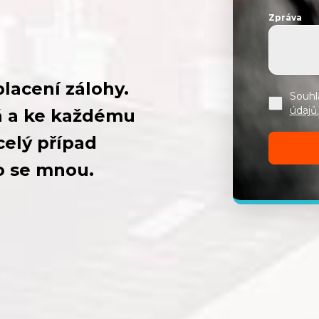
Zpráva
lacení zálohy.
Souhl
údajů.
já a ke každému
 celý případ
o se mnou.