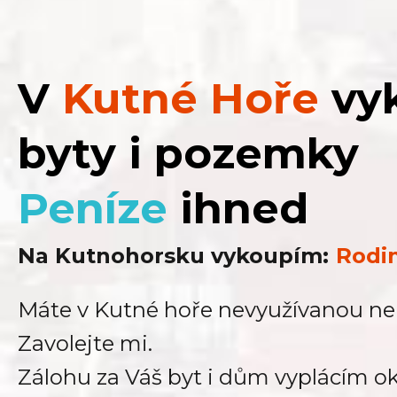
V
Kutné Hoře
vyk
byty i pozemky
Peníze
ihned
Na Kutnohorsku vykoupím:
Chat
Máte v Kutné hoře nevyužívanou n
Zavolejte mi.
Zálohu za Váš byt i dům vyplácím o