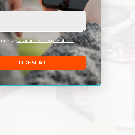
asím se
zásadami ochrany osobních
ODESLAT